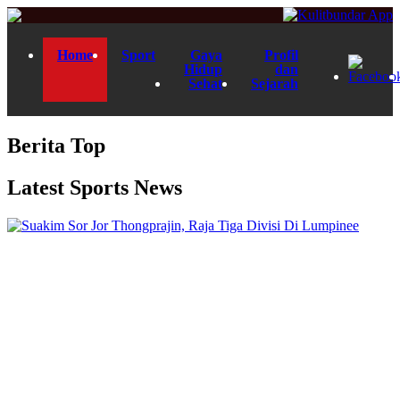
Home
Sport
Gaya
Profil
Hidup
dan
Sehat
Sejarah
Berita Top
Latest Sports News