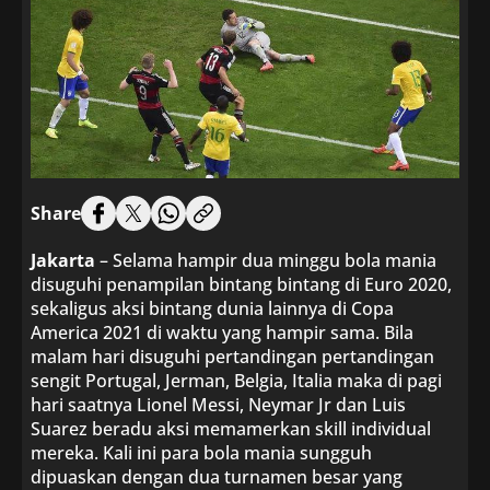
Share
Jakarta
– Selama hampir dua minggu bola mania
disuguhi penampilan bintang bintang di Euro 2020,
sekaligus aksi bintang dunia lainnya di Copa
America 2021 di waktu yang hampir sama. Bila
malam hari disuguhi pertandingan pertandingan
sengit Portugal, Jerman, Belgia, Italia maka di pagi
hari saatnya Lionel Messi, Neymar Jr dan Luis
Suarez beradu aksi memamerkan skill individual
mereka. Kali ini para bola mania sungguh
dipuaskan dengan dua turnamen besar yang