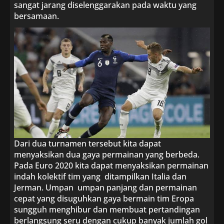
sangat jarang diselenggarakan pada waktu yang
bersamaan.
Dari dua turnamen tersebut kita dapat
menyaksikan dua gaya permainan yang berbeda.
Pada Euro 2020 kita dapat menyaksikan permainan
indah kolektif tim yang ditampilkan Italia dan
Jerman. Umpan umpan panjang dan permainan
cepat yang disuguhkan gaya bermain tim Eropa
sungguh menghibur dan membuat pertandingan
berlangsung seru dengan cukup banyak jumlah gol