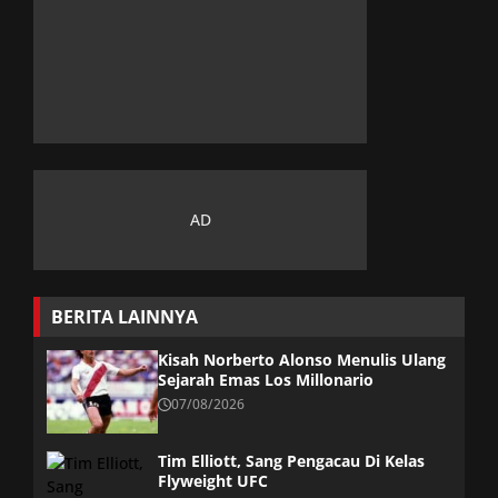
BERITA LAINNYA
Kisah Norberto Alonso Menulis Ulang
Sejarah Emas Los Millonario
07/08/2026
Tim Elliott, Sang Pengacau Di Kelas
Flyweight UFC