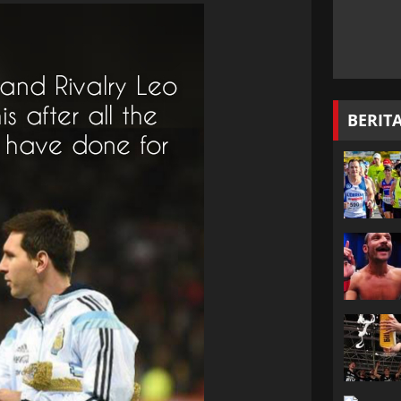
BERIT