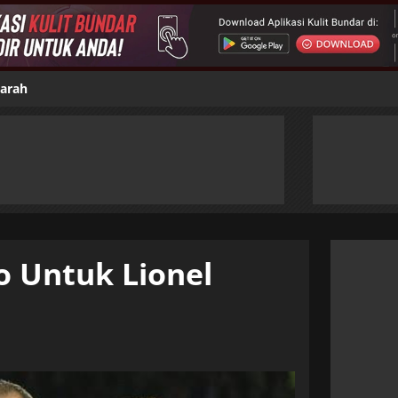
jarah
 Untuk Lionel