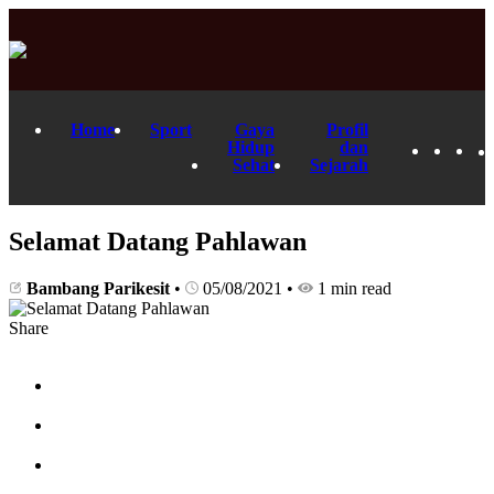
Home
Sport
Gaya
Profil
Hidup
dan
Sehat
Sejarah
Selamat Datang Pahlawan
Bambang Parikesit
•
05/08/2021
•
1 min read
Share