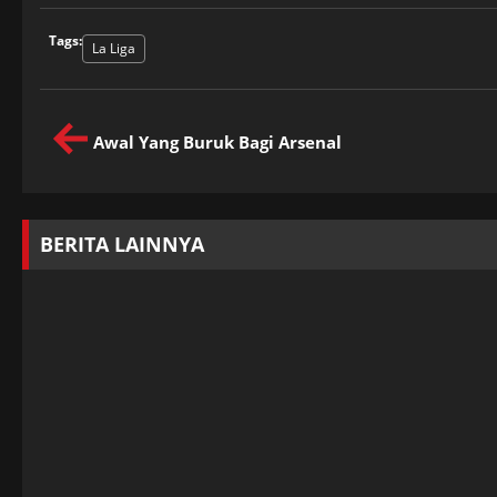
Tags:
La Liga
Awal Yang Buruk Bagi Arsenal
BERITA LAINNYA