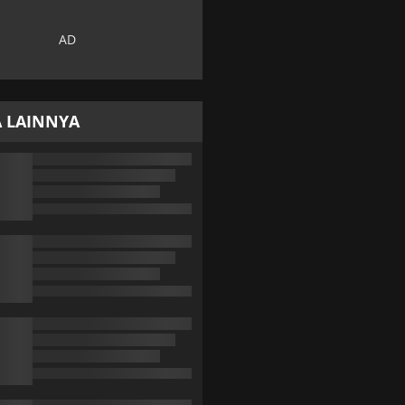
A LAINNYA