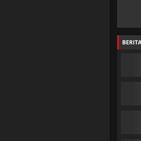
BERIT