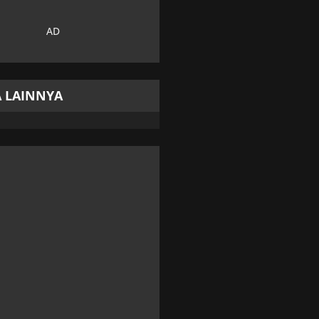
A LAINNYA