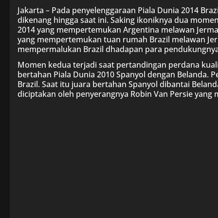
Jakarta – Pada penyelenggaraan Piala Dunia 2014 Braz
dikenang hingga saat ini. Saking ikoniknya dua mome
2014 yang mempertemukan Argentina melawan Jerman.
yang mempertemukan tuan rumah Brazil melawan Jerm
mempermalukan Brazil dhadapan para pendukungnya s
Momen kedua terjadi saat pertandingan perdana kual
bertahan Piala Dunia 2010 Spanyol dengan Belanda. P
Brazil. Saat itu juara bertahan Spanyol dibantai Belan
diciptakan oleh penyerangnya Robin Van Persie yang 