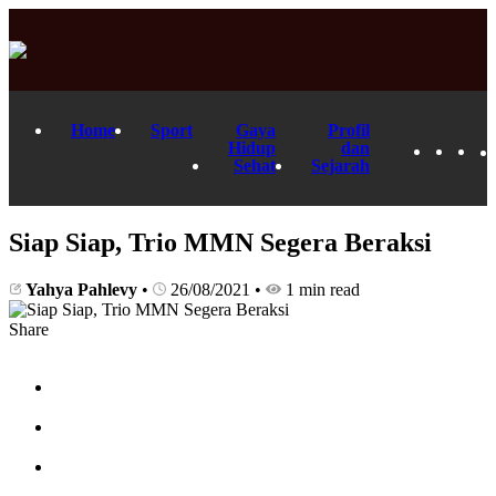
Home
Sport
Gaya
Profil
Hidup
dan
Sehat
Sejarah
Siap Siap, Trio MMN Segera Beraksi
Yahya Pahlevy
•
26/08/2021
•
1 min read
Share