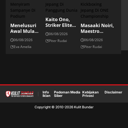
Kaito Ono,
Striker Elite
Menelusuri
Masaaki Noiri,
Jepang Di
Awal Mula
Maestro
06/08/2026
Panggung
Tradisi
Kickboxing
06/08/2026
06/08/2026
Piter Rudai
Dunia
Menyiram
Jepang Di ONE
Eva Amelia
Piter Rudai
Sampanye Di
Championship
Podium
Info
Pedoman Media
Kebijakan
Disclaimer
Iklan
Siber
Privasi
Copyright © 2010-
2026
Kulit Bundar