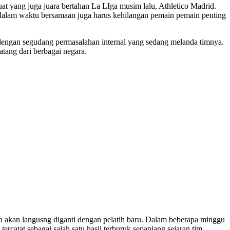
uat yang juga juara bertahan La LIga musim lalu, Athletico Madrid.
 dalam waktu bersamaan juga harus kehilangan pemain pemain penting
dengan segudang permasalahan internal yang sedang melanda timnya.
tang dari berbagai negara.
ya akan langusng diganti dengan pelatih baru. Dalam beberapa minggu
atat sebagai salah satu hasil terburuk sepanjang sejaran tim