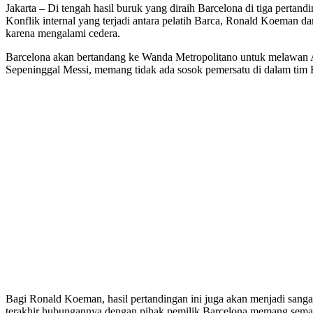
Jakarta – Di tengah hasil buruk yang diraih Barcelona di tiga pertan
Konflik internal yang terjadi antara pelatih Barca, Ronald Koeman
karena mengalami cedera.
Barcelona akan bertandang ke Wanda Metropolitano untuk melawan At
Sepeninggal Messi, memang tidak ada sosok pemersatu di dalam tim Ba
Bagi Ronald Koeman, hasil pertandingan ini juga akan menjadi sanga
terakhir hubungannya dengan pihak pemilik Barcelona memang semakin