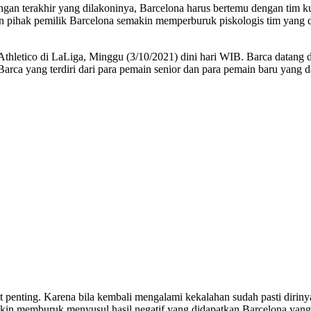
dingan terakhir yang dilakoninya, Barcelona harus bertemu dengan tim k
 dan pihak pemilik Barcelona semakin memperburuk piskologis tim yang
hletico di LaLiga, Minggu (3/10/2021) dini hari WIB. Barca datang 
rca yang terdiri dari para pemain senior dan para pemain baru yang da
t penting. Karena bila kembali mengalami kekalahan sudah pasti dirin
 memburuk menyusul hasil negatif yang didapatkan Barcelona yang terc