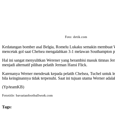
Foto: detik.com
Kedatangan bomber asal Belgia, Romelu Lukaku semakin membuat Werner
mencetak gol saat Chelsea mengalahkan 3-1 melawan Southampton pe
Hal ini sangat menyulitkan Werener yang berambisi masuk timnas Jerm
menjadi alternatif pilihan pelatih Jerman Hansi Flick.
Karenanya Werner mendesak kepada pelatih Chelsea, Tuchel untuk l
bila keinginannya tidak terpenuhi. Saat ini tujuan utama Werner ada
(Yp/teamKB)
Fototitle: bavarianfootballwork.com
Tags: