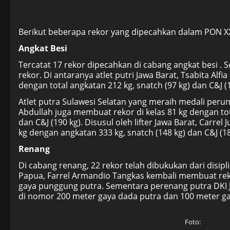
Berikut beberapa rekor yang dipecahkan dalam PON X
Angkat Besi
Tercatat 17 rekor dipecahkan di cabang angkat besi . S
rekor. Di antaranya atlet putri Jawa Barat, Tsabita Alf
dengan total angkatan 212 kg, snatch (97 kg) dan C&J (
Atlet putra Sulawesi Selatan yang meraih medali per
Abdullah juga membuat rekor di kelas 81 kg dengan tot
dan C&J (190 kg). Disusul oleh lifter Jawa Barat, Carre
kg dengan angkatan 333 kg, snatch (148 kg) dan C&J (1
Renang
Di cabang renang, 22 rekor telah dibukukan dari disi
Papua, Farrel Armandio Tangkas kembali membuat rek
gaya punggung putra. Sementara perenang putra DKI 
di nomor 200 meter gaya dada putra dan 100 meter ga
Foto: