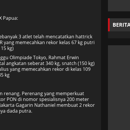
X Papua:
BERIT
ebanyak 3 atlet telah mencatatkan hattrick
ia R yang memecahkan rekor kelas 67 kg putri
115 kg)
unggu Olimpiade Tokyo, Rahmat Erwin
al angkatan seberat 340 kg, snatch (150 kg)
l Julius yang memecahkan rekor di kelas 109
85 kg
plin renang. Perenang yang memperkuat
or PON di nomor spesialisnya 200 meter
Jakarta Gagarin Nathaniel membuat 2 rekor
ya dada putra.