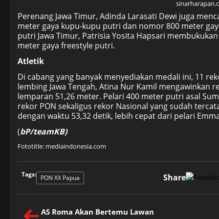
sinarharapan.
Perenang Jawa Timur, Adinda Larasati Dewi juga menca
meter gaya kupu-kupu putri dan nomor 800 meter gay
putri Jawa Timur, Patrisia Yosita Hapsari membukuka
meter gaya freestyle putri.
Atletik
Di cabang yang banyak menyediakan medali ini, 11 reko
lembing Jawa Tengah, Atina Nur Kamil mengawinkan r
lemparan 51,26 meter. Pelari 400 meter putri asal Su
rekor PON sekaligus rekor Nasional yang sudah tercata
dengan waktu 53,32 detik, lebih cepat dari pelari Emm
(
bP/teamKB)
Fototitle: mediaindonesia.com
Tags:
Share
PON XX Papua
AS Roma Akan Bertemu Lawan