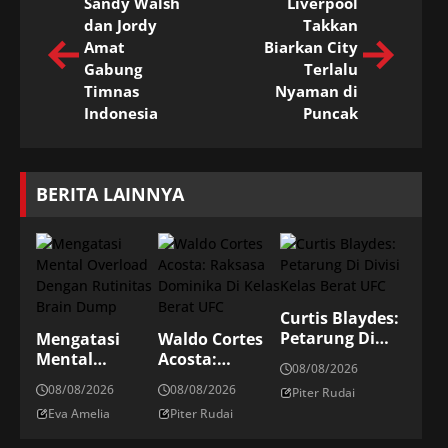
Sandy Walsh
Liverpool
dan Jordy
Takkan
Amat
Biarkan City
Gabung
Terlalu
Timnas
Nyaman di
Indonesia
Puncak
BERITA LAINNYA
Curtis Blaydes:
Petarung Di
Mengatasi
Waldo Cortes
Divisi Kelas
Mental
Acosta:
08/08/2026
Berat UFC
Overload
Raksasa
08/08/2026
08/08/2026
Piter Rudai
Dengan
Dominika Di
Eva Amelia
Piter Rudai
Rutinitas
Kelas Berat
Brain Dump
UFC