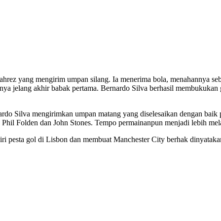
 Mahrez yang mengirim umpan silang. Ia menerima bola, menahannya s
a jelang akhir babak pertama. Bernardo Silva berhasil membukukan go
rdo Silva mengirimkan umpan matang yang diselesaikan dengan baik p
n Phil Folden dan John Stones. Tempo permainanpun menjadi lebih mel
ri pesta gol di Lisbon dan membuat Manchester City berhak dinyatakan