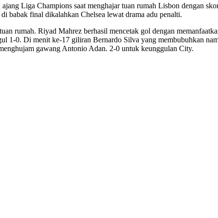
di ajang Liga Champions saat menghajar tuan rumah Lisbon dengan sko
di babak final dikalahkan Chelsea lewat drama adu penalti.
g tuan rumah. Riyad Mahrez berhasil mencetak gol dengan memanfaatka
ul 1-0. Di menit ke-17 giliran Bernardo Silva yang membubuhkan nama
g menghujam gawang Antonio Adan. 2-0 untuk keunggulan City.