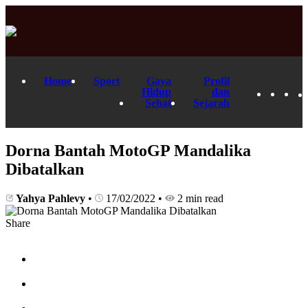
Home
Sport
Gaya
Profil
Hidup
dan
Sehat
Sejarah
Dorna Bantah MotoGP Mandalika
Dibatalkan
Yahya Pahlevy
•
17/02/2022
•
2 min read
Share