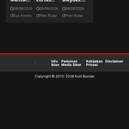
Overload
Acosta:
Petarung
08/08/2026
08/08/2026
08/08/2026
Dengan
Raksasa
Di Divisi
Eva Amelia
Piter Rudai
Piter Rudai
Rutinitas
Dominika
Kelas
Brain
Di Kelas
Berat UFC
Dump
Berat UFC
Info
Pedoman
Kebijakan
Disclaimer
Iklan
Media Siber
Privasi
Copyright © 2010-
2026
Kulit Bundar