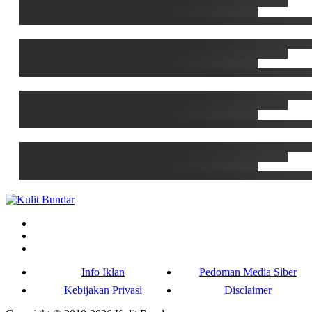
Info Iklan
Pedoman Media Siber
Kebijakan Privasi
Disclaimer