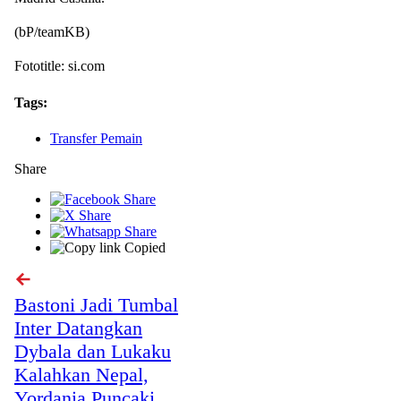
(bP/teamKB)
Fototitle: si.com
Tags:
Transfer Pemain
Share
Copied
Bastoni Jadi Tumbal
Inter Datangkan
Dybala dan Lukaku
Kalahkan Nepal,
Yordania Puncaki