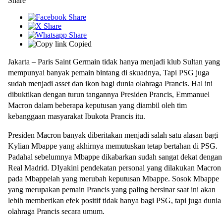
Share
Copied
Jakarta – Paris Saint Germain tidak hanya menjadi klub Sultan yang
mempunyai banyak pemain bintang di skuadnya, Tapi PSG juga
sudah menjadi asset dan ikon bagi dunia olahraga Prancis. Hal ini
dibuktikan dengan turun tangannya Presiden Prancis, Emmanuel
Macron dalam beberapa keputusan yang diambil oleh tim
kebanggaan masyarakat Ibukota Prancis itu.
Presiden Macron banyak diberitakan menjadi salah satu alasan bagi
Kylian Mbappe yang akhirnya memutuskan tetap bertahan di PSG.
Padahal sebelumnya Mbappe dikabarkan sudah sangat dekat dengan
Real Madrid. DIyakini pendekatan personal yang dilakukan Macron
pada Mbappelah yang merubah keputusan Mbappe. Sosok Mbappe
yang merupakan pemain Prancis yang paling bersinar saat ini akan
lebih memberikan efek positif tidak hanya bagi PSG, tapi juga dunia
olahraga Prancis secara umum.