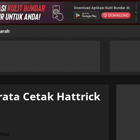
jarah
rata Cetak Hattrick