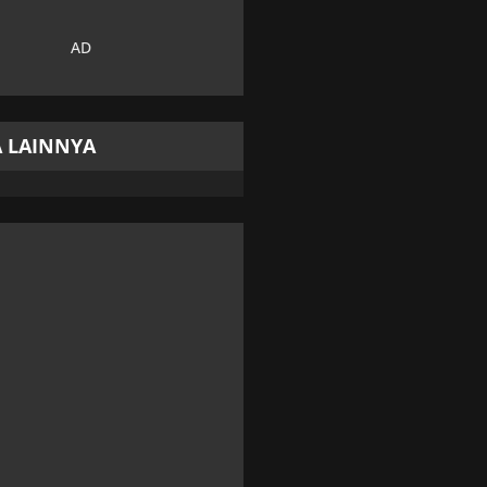
A LAINNYA