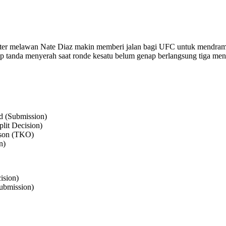
lter melawan Nate Diaz makin memberi jalan bagi UFC untuk mendrama
ap tanda menyerah saat ronde kesatu belum genap berlangsung tiga men
d (Submission)
lit Decision)
sson (TKO)
n)
ision)
Submission)