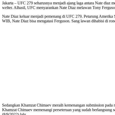
Jakarta – UFC 279 seharusnya menjadi ajang laga antara Nate diaz 
welter. Alhasil, UFC menyarankan Nate Diaz melawan Tony Fergus
Nate Diaz keluar menjadi pemenang di UFC 279. Petarung Amerika Se
WIB, Nate Diaz bisa mengatasi Ferguson. Sang lawan dihabisi di rond
Sedangkan Khamzat Chimaev meraih kemenangan submission pada ron
Khamzat Chimaev memenangi perseteruan yang sudah berlangsung sebe
(8/9/2022) lalu.