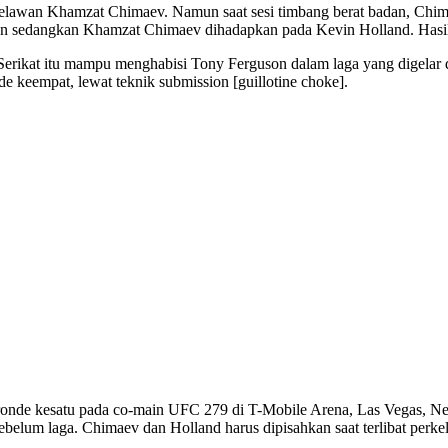
melawan Khamzat Chimaev. Namun saat sesi timbang berat badan, Chimae
on sedangkan Khamzat Chimaev dihadapkan pada Kevin Holland. Hasil
rikat itu mampu menghabisi Tony Ferguson dalam laga yang digelar d
e keempat, lewat teknik submission [guillotine choke].
de kesatu pada co-main UFC 279 di T-Mobile Arena, Las Vegas, Neva
lum laga. Chimaev dan Holland harus dipisahkan saat terlibat perkel