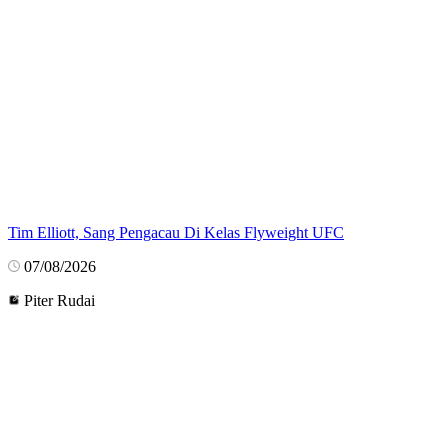
Tim Elliott, Sang Pengacau Di Kelas Flyweight UFC
07/08/2026
Piter Rudai