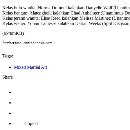
Kelas bulu wanita: Norma Dumont kalahkan Danyelle Wolf (Unanim
Kelas bantam: Alatengheili kalahkan Chad Anheliger (Unanimous De
Kelas jerami wanita: Elise Reed kalahkan Melissa Martinez (Unanim
Kelas welter: Yohan Lainesse kalahkan Darian Weeks (Split Decision
(bP/timKB)
Sumber foto: cnnindonesia.com
Tags:
Mixed Martial Art
Share
Copied