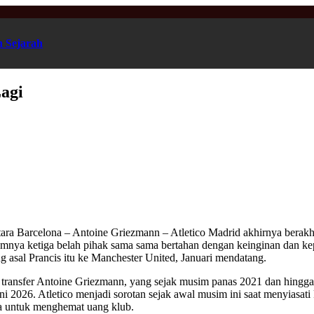
n Sejarah
agi
antara Barcelona – Antoine Griezmann – Atletico Madrid akhirnya bera
mnya ketiga belah pihak sama sama bertahan dengan keinginan dan ke
g asal Prancis itu ke Manchester United, Januari mendatang.
transfer Antoine Griezmann, yang sejak musim panas 2021 dan hingga s
2026. Atletico menjadi sorotan sejak awal musim ini saat menyiasati 
a untuk menghemat uang klub.