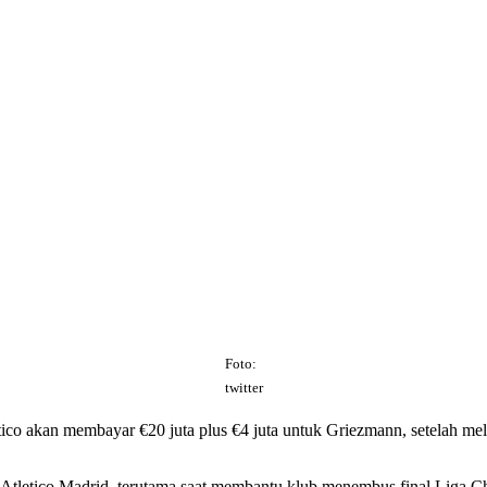
Foto:
twitter
ico akan membayar €20 juta plus €4 juta untuk Griezmann, setelah mel
arah Atletico Madrid, terutama saat membantu klub menembus final Li