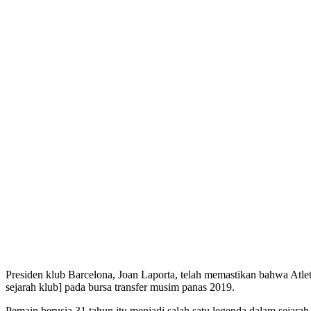
Presiden klub Barcelona, Joan Laporta, telah memastikan bahwa Atlet
sejarah klub] pada bursa transfer musim panas 2019.
Pemain berusia 31 tahun itu menjadi salah satu legenda dalam sej