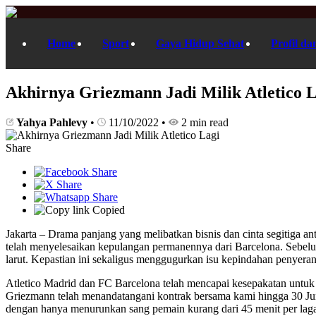
Home
Sport
Gaya Hidup Sehat
Profil da
Akhirnya Griezmann Jadi Milik Atletico L
Yahya Pahlevy
•
11/10/2022
•
2 min read
Share
Copied
Jakarta – Drama panjang yang melibatkan bisnis dan cinta segitiga 
telah menyelesaikan kepulangan permanennya dari Barcelona. Sebelu
larut. Kepastian ini sekaligus menggugurkan isu kepindahan penyeran
Atletico Madrid dan FC Barcelona telah mencapai kesepakatan untuk 
Griezmann telah menandatangani kontrak bersama kami hingga 30 Juni 
dengan hanya menurunkan sang pemain kurang dari 45 menit per lag