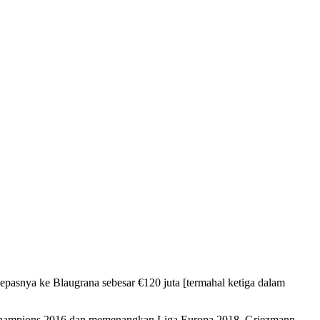
epasnya ke Blaugrana sebesar €120 juta [termahal ketiga dalam
ga Champions 2016 dan memenangkan Liga Europa 2018. Griezmann