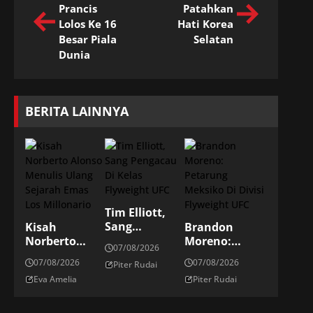
Prancis
Patahkan
Lolos Ke 16
Hati Korea
Besar Piala
Selatan
Dunia
BERITA LAINNYA
Tim Elliott,
Sang
Kisah
Brandon
Pengacau Di
Norberto
Moreno:
07/08/2026
Kelas
Alonso
Petarung
07/08/2026
07/08/2026
Piter Rudai
Flyweight UFC
Menulis
Meksiko Di
Eva Amelia
Piter Rudai
Ulang Sejarah
Divisi
Emas Los
Flyweight UFC
Millonario