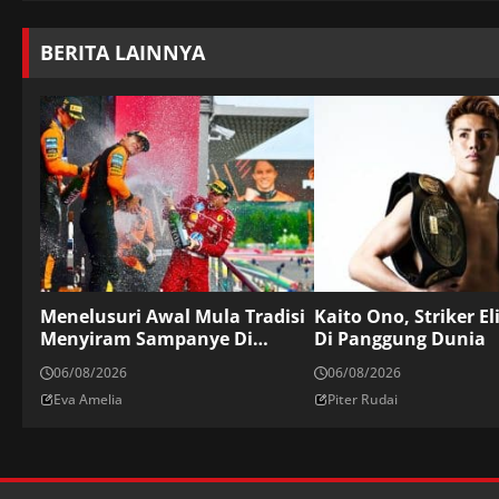
BERITA LAINNYA
Menelusuri Awal Mula Tradisi
Kaito Ono, Striker El
Menyiram Sampanye Di
Di Panggung Dunia
Podium
06/08/2026
06/08/2026
Eva Amelia
Piter Rudai