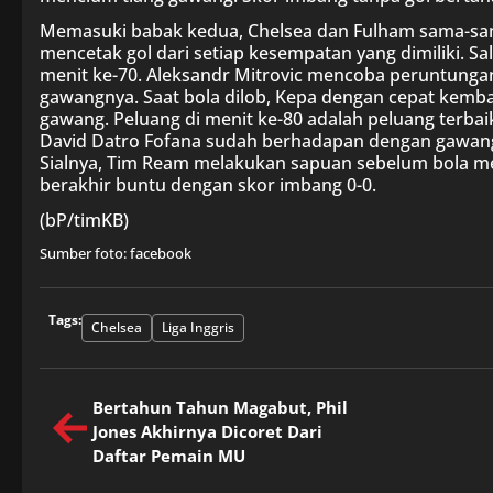
Memasuki babak kedua, Chelsea dan Fulham sama-sam
mencetak gol dari setiap kesempatan yang dimiliki. S
menit ke-70. Aleksandr Mitrovic mencoba peruntungann
gawangnya. Saat bola dilob, Kepa dengan cepat kemba
gawang. Peluang di menit ke-80 adalah peluang terbaik
David Datro Fofana sudah berhadapan dengan gawang
Sialnya, Tim Ream melakukan sapuan sebelum bola me
berakhir buntu dengan skor imbang 0-0.
(bP/timKB)
Sumber foto: facebook
Tags:
Chelsea
Liga Inggris
Bertahun Tahun Magabut, Phil
Jones Akhirnya Dicoret Dari
Daftar Pemain MU