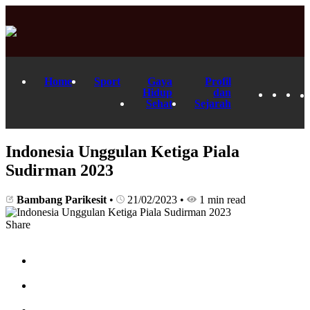
Home
Sport
Gaya
Profil
Hidup
dan
Sehat
Sejarah
Indonesia Unggulan Ketiga Piala
Sudirman 2023
Bambang Parikesit
•
21/02/2023
•
1 min read
Share