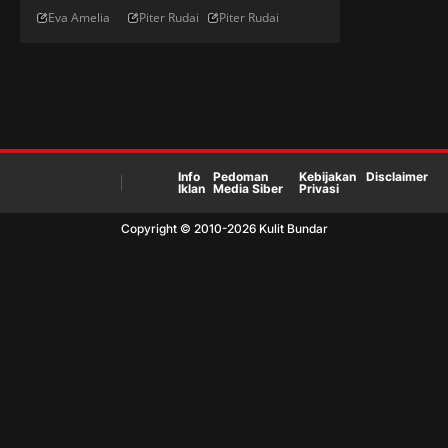
Menyiram
Elite
Jepang Di ONE
Eva Amelia
Piter Rudai
Piter Rudai
Sampanye
Jepang Di
Championship
Di Podium
Panggung
Dunia
Info
Pedoman
Kebijakan
Disclaimer
Iklan
Media Siber
Privasi
Copyright © 2010-
2026
Kulit Bundar