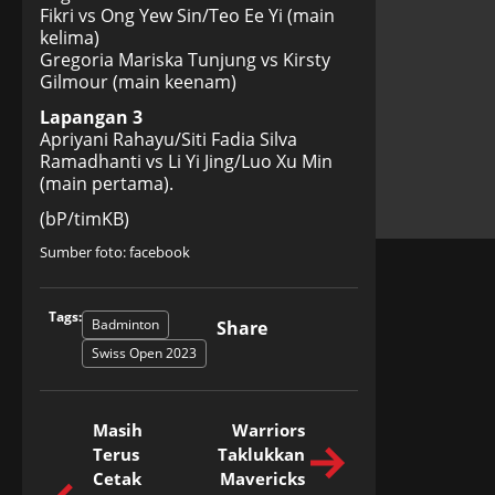
Fikri vs Ong Yew Sin/Teo Ee Yi (main
kelima)
Gregoria Mariska Tunjung vs Kirsty
Gilmour (main keenam)
Lapangan 3
Apriyani Rahayu/Siti Fadia Silva
Ramadhanti vs Li Yi Jing/Luo Xu Min
(main pertama).
(bP/timKB)
Sumber foto: facebook
Tags:
Badminton
Share
Swiss Open 2023
Masih
Warriors
Terus
Taklukkan
Cetak
Mavericks