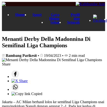
Home
Sport
Gaya
Profil
Hidup
dan
Sehat
Sejarah
Menanti Derby Della Madonnina Di
Semifinal Liga Champions
Bambang Parikesit
•
19/04/2023
•
2 min read
Share
Copied
Jakarta – AC Milan berhasil lolos ke semifinal Liga Champions usai
menyingkirkan Napoli dengan agregat 2 -1. Pada leg kedua di