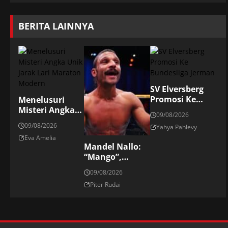
BERITA LAINNYA
SV Elversberg
Promosi Ke
Menelusuri
Bundesliga
Misteri Angka
09/08/2026
Jerman
Unik Jarak Lari
09/08/2026
Yahya Pahlevy
Maraton
Eva Amelia
Modern
Mandel Nallo:
“Mango”,
Mantan
09/08/2026
Bintang
Piter Rudai
Bellator Di UFC