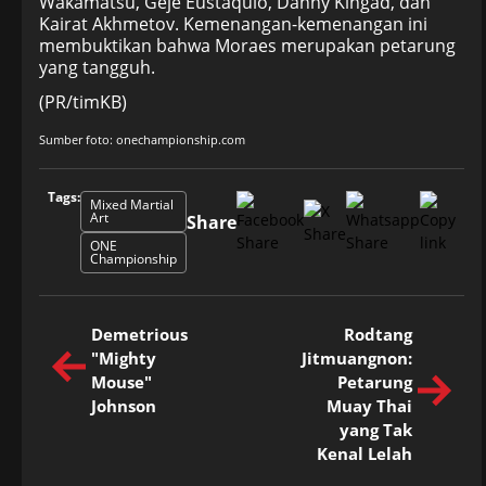
Wakamatsu, Geje Eustaquio, Danny Kingad, dan
Kairat Akhmetov. Kemenangan-kemenangan ini
membuktikan bahwa Moraes merupakan petarung
yang tangguh.
(PR/timKB)
Sumber foto: onechampionship.com
Tags:
Mixed Martial
Art
Share
ONE
Championship
Demetrious
Rodtang
"Mighty
Jitmuangnon:
Mouse"
Petarung
Johnson
Muay Thai
yang Tak
Kenal Lelah