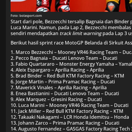
Foto: bolasport.com
Start dari pole, Bezzecchi tersalip Bagnaia dan Binde
Luca Marini. Namun, pada Lap 2, Bezzecchi membalas 
sendiri mendapatkan
track limit warning
pada Lap 3 u
Berikut hasil sprint race MotoGP Belanda di Sirkuit As
1. Marco Bezzecchi – Mooney VR46 Racing Team – Duc
2. Pecco Bagnaia – Ducati Lenovo Team – Ducati
3. Fabio Quartararo – Monster Energy Yamaha – Yama
4. Aleix Espargaro – Aprilia Racing – Aprilia
5. Brad Binder – Red Bull KTM Factory Racing – KTM
6. Jorge Martin – Prima Pramac Racing – Ducati
7. Maverick Vinales – Aprilia Racing – Aprilia
8. Enea Bastianini – Ducati Lenovo Team – Ducati
9. Alex Marquez – Gresini Racing – Ducati
10. Luca Marini – Mooney VR46 Racing Team – Ducati
11. Jack Miller – Red Bull KTM Factory Racing – KTM
12. Takaaki Nakagami – LCR Honda Idemitsu – Honda
13. Johann Zarco – Prima Pramac Racing – Ducati
14. Augusto Fernandez – GASGAS Factory Racing Tech