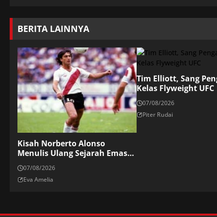
BERITA LAINNYA
Tim Elliott, Sang Pe
Kelas Flyweight UFC
07/08/2026
Piter Rudai
Kisah Norberto Alonso
Menulis Ulang Sejarah Emas
Los Millonario
07/08/2026
Eva Amelia