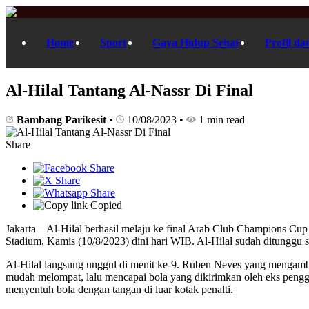
Home
Sport
Gaya Hidup Sehat
Profil da
Al-Hilal Tantang Al-Nassr Di Final
Bambang Parikesit
•
10/08/2023
•
1 min read
Share
Copied
Jakarta – Al-Hilal berhasil melaju ke final Arab Club Champions Cu
Stadium, Kamis (10/8/2023) dini hari WIB. Al-Hilal sudah ditunggu s
Al-Hilal langsung unggul di menit ke-9. Ruben Neves yang mengamb
mudah melompat, lalu mencapai bola yang dikirimkan oleh eks pengga
menyentuh bola dengan tangan di luar kotak penalti.