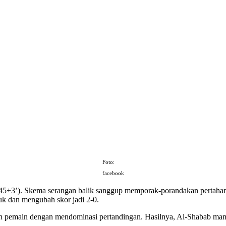
Foto:
facebook
 (45+3’). Skema serangan balik sanggup memporak-porandakan pertaha
uk dan mengubah skor jadi 2-0.
emain dengan mendominasi pertandingan. Hasilnya, Al-Shabab mampu 