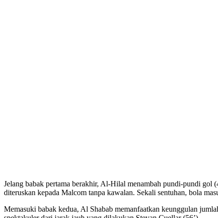
Jelang babak pertama berakhir, Al-Hilal menambah pundi-pundi gol
diteruskan kepada Malcom tanpa kawalan. Sekali sentuhan, bola mas
Memasuki babak kedua, Al Shabab memanfaatkan keunggulan jumlah p
spektakuler dari jarak jauh yang dilakukan Stevan Cuellar (56’).