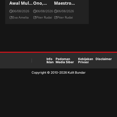
Awal Mula
Ono,
Maestro
Tradisi
Striker
Kickboxing
06/08/2026
06/08/2026
06/08/2026
Menyiram
Elite
Jepang Di ONE
Eva Amelia
Piter Rudai
Piter Rudai
Sampanye
Jepang Di
Championship
Di Podium
Panggung
Dunia
Info
Pedoman
Kebijakan
Disclaimer
Iklan
Media Siber
Privasi
Copyright © 2010-
2026
Kulit Bundar