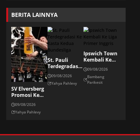
BERITA LAINNYA
Ipswich Town
Kembali Ke
St. Pauli
Liga Primer
Terdegradasi
09/08/2026
Inggris
Ke Kasta
09/08/2026
Bambang
Kedua
Parikesit
Yahya Pahlevy
Bundesliga
SV Elversberg
Promosi Ke
Bundesliga
09/08/2026
Jerman
Yahya Pahlevy