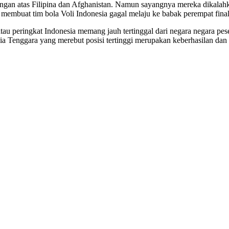
angan atas Filipina dan Afghanistan. Namun sayangnya mereka dikalah
g membuat tim bola Voli Indonesia gagal melaju ke babak perempat fin
ng atau peringkat Indonesia memang jauh tertinggal dari negara negara pe
ia Tenggara yang merebut posisi tertinggi merupakan keberhasilan dan 