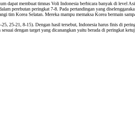
um dapat membuat timnas Voli Indonesia berbicara banyak di level Asia.
n dalam perebutan peringkat 7-8. Pada pertandingan yang diselenggara
bangi tim Korea Selatan. Mereka mampu memaksa Korea bermain sampai
25, 25-21, 8-15). Dengan hasil tersebut, Indonesia harus finis di per
h sesuai dengan target yang dicanangkan yaitu berada di peringkat ke