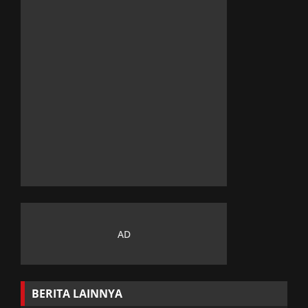
BERITA LAINNYA