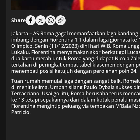
Share
Jakarta – AS Roma gagal memanfaatkan laga kandang
imbang dengan Fiorentina 1-1 dalam laga giornata ke-1
Olimpico, Senin (11/12/2023) dini hari WIB. Roma ungg
Lukaku. Fiorentina menyamakan skor berkat gol Lucas 
dua kartu merah untuk Roma yang didapat Nicola Zalew
tertahan di peringkat empat tabel klasemen dengan po
menempati posisi ketujuh dengan perolehan poin 24.
Tuan rumah memulai laga dengan sangat baik. Rome
di menit kelima. Umpan silang Paulo Dybala sukses d
Terracciano. Usai gol itu, Roma berusaha terus menca
ke-13 tetapi sepakannya dari dalam kotak penalti masi
Fiorentina mengintip peluang via tembakan M’Bala Nzo
Patricio.