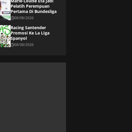
Marie-Louise Eta Jadi
Pelatih Perempuan
Pertama Di Bundesliga
08/08/2026
Racing Santender
Promosi Ke La LIga
Spanyol
08/08/2026