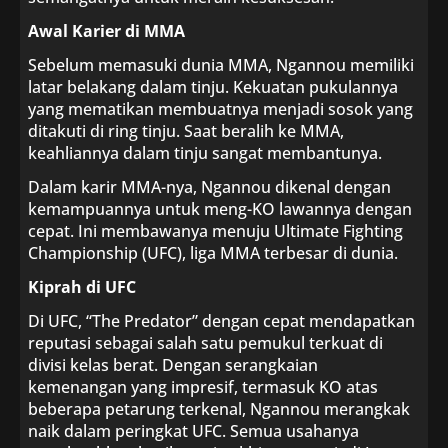
Awal Karier di MMA
Sebelum memasuki dunia MMA, Ngannou memiliki
latar belakang dalam tinju. Kekuatan pukulannya
yang mematikan membuatnya menjadi sosok yang
ditakuti di ring tinju. Saat beralih ke MMA,
keahliannya dalam tinju sangat membantunya.
Dalam karir MMA-nya, Ngannou dikenal dengan
kemampuannya untuk meng-KO lawannya dengan
cepat. Ini membawanya menuju Ultimate Fighting
Championship (UFC), liga MMA terbesar di dunia.
Kiprah di UFC
Di UFC, “The Predator” dengan cepat mendapatkan
reputasi sebagai salah satu pemukul terkuat di
divisi kelas berat. Dengan serangkaian
kemenangan yang impresif, termasuk KO atas
beberapa petarung terkenal, Ngannou merangkak
naik dalam peringkat UFC. Semua usahanya