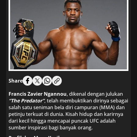
Share
Francis Zavier Ngannou
, dikenal dengan julukan
“The Predator”
, telah membuktikan dirinya sebagai
salah satu seniman bela diri campuran (MMA) dan
petinju terkuat di dunia. Kisah hidup dan karirnya
dari kecil hingga mencapai puncak UFC adalah
sumber inspirasi bagi banyak orang.