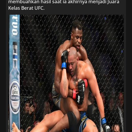
membuahkan hasil saat ia akhirnya menjadi Juara
Kelas Berat UFC.