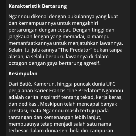
Karakteristik Bertarung
Ngannou dikenal dengan pukulannya yang kuat
dan kemampuannya untuk mengakhiri
pertarungan dengan cepat. Dengan tinggi dan
jangkauan lengan yang memadai, ia mampu
memanfaatkannya untuk menjatuhkan lawannya.
Selain itu, julukannya “The Predator” bukan tanpa
alasan; ia selalu berburu lawannya di dalam
octagon dengan gaya bertarung agresif.
Kesimpulan
Dari Batié, Kamerun, hingga puncak dunia UFC,
perjalanan karier Francis “The Predator” Ngannou
adalah cerita inspiratif tentang tekad, kerja keras,
dan dedikasi. Meskipun telah mencapai banyak
prestasi, mata Ngannou masih tertuju pada
tantangan dan kemenangan lebih lanjut,
membuatnya tetap menjadi salah satu nama
terbesar dalam dunia seni bela diri campuran.