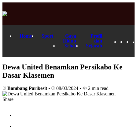
Home
Sport
Gaya
Profil
Hidup
dan
Sehat
Sejarah
Dewa United Benamkan Persikabo Ke
Dasar Klasemen
Bambang Parikesit
•
08/03/2024
•
2 min read
Share