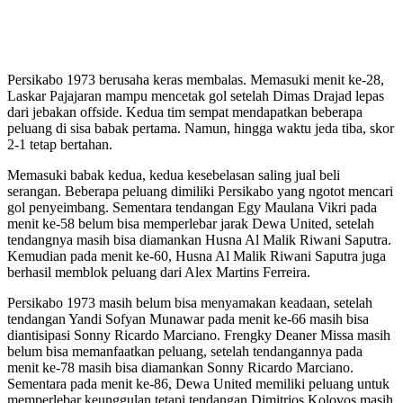
Persikabo 1973 berusaha keras membalas. Memasuki menit ke-28,
Laskar Pajajaran mampu mencetak gol setelah Dimas Drajad lepas
dari jebakan offside. Kedua tim sempat mendapatkan beberapa
peluang di sisa babak pertama. Namun, hingga waktu jeda tiba, skor
2-1 tetap bertahan.
Memasuki babak kedua, kedua kesebelasan saling jual beli
serangan. Beberapa peluang dimiliki Persikabo yang ngotot mencari
gol penyeimbang. Sementara tendangan Egy Maulana Vikri pada
menit ke-58 belum bisa memperlebar jarak Dewa United, setelah
tendangnya masih bisa diamankan Husna Al Malik Riwani Saputra.
Kemudian pada menit ke-60, Husna Al Malik Riwani Saputra juga
berhasil memblok peluang dari Alex Martins Ferreira.
Persikabo 1973 masih belum bisa menyamakan keadaan, setelah
tendangan Yandi Sofyan Munawar pada menit ke-66 masih bisa
diantisipasi Sonny Ricardo Marciano. Frengky Deaner Missa masih
belum bisa memanfaatkan peluang, setelah tendangannya pada
menit ke-78 masih bisa diamankan Sonny Ricardo Marciano.
Sementara pada menit ke-86, Dewa United memiliki peluang untuk
memperlebar keunggulan tetapi tendangan Dimitrios Kolovos masih