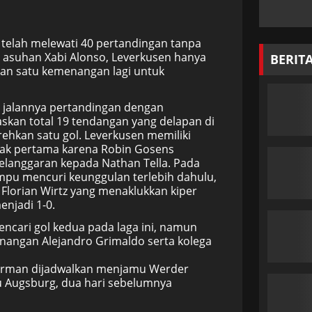
telah melewati 40 pertandingan tanpa
d asuhan Xabi Alonso, Leverkusen hanya
BERIT
an satu kemenangan lagi untuk
 jalannya pertandingan dengan
skan total 19 tendangan yang delapan di
hkan satu gol. Leverkusen memiliki
ak pertama karena Robin Gosens
langgaran kepada Nathan Tella. Pada
pu mencuri keunggulan terlebih dahulu,
 Florian Wirtz yang menaklukkan kiper
njadi 1-0.
ncari gol kedua pada laga ini, namun
enangan Alejandro Grimaldo serta kolega
 Jerman dijadwalkan menjamu Werder
u Augsburg, dua hari sebelumnya