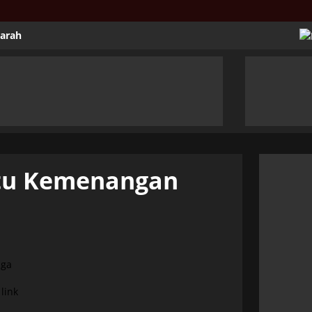
jarah
atu Kemenangan