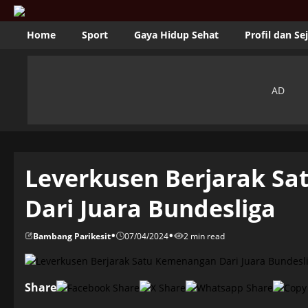
Home
Sport
Gaya Hidup Sehat
Profil dan Se
Leverkusen Berjarak S
Dari Juara Bundesliga
•
•
Bambang Parikesit
07/04/2024
2 min read
Share