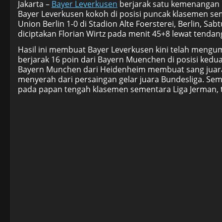
Jakarta –
Bayer Leverkusen
berjarak satu kemenangan l
Bayer Leverkusen kokoh di posisi puncak klasemen s
Union Berlin 1-0 di Stadion Alte Foersterei, Berlin, Sab
diciptakan Florian Wirtz pada menit 45+8 lewat tendan
Hasil ini membuat Bayer Leverkusen kini telah mengum
berjarak 16 poin dari Bayern Muenchen di posisi kedu
Bayern Munchen dari Heidenheim membuat sang juar
menyerah dari persaingan gelar juara Bundesliga. Sem
pada papan tengah klasemen sementara Liga Jerman, t