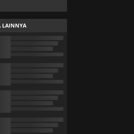
A LAINNYA