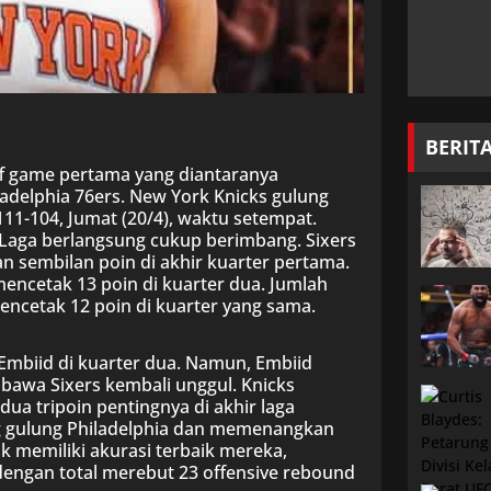
BERIT
ff game pertama yang diantaranya
adelphia 76ers. New York Knicks gulung
1-104, Jumat (20/4), waktu setempat.
 Laga berlangsung cukup berimbang. Sixers
sembilan poin di akhir kuarter pertama.
encetak 13 poin di kuarter dua. Jumlah
mencetak 12 poin di kuarter yang sama.
Embiid di kuarter dua. Namun, Embiid
bawa Sixers kembali unggul. Knicks
ua tripoin pentingnya di akhir laga
g gulung Philadelphia dan memenangkan
ak memiliki akurasi terbaik mereka,
 dengan total merebut 23 offensive rebound