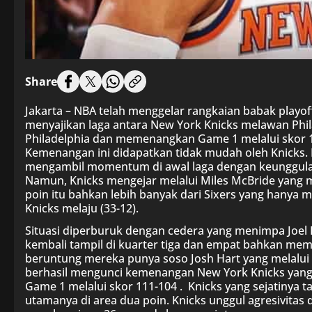
Share
Jakarta – NBA telah menggelar rangkaian babak playo
menyajikan laga antara New York Knicks melawan Phil
Philadelphia dan memenangkan Game 1 melalui skor 11
Kemenangan ini didapatkan tidak mudah oleh Knicks.
mengambil momentum di awal laga dengan keunggulan 
Namun, Knicks mengejar melalui Miles McBride yang m
poin itu bahkan lebih banyak dari Sixers yang hanya 
Knicks melaju (33-12).
Situasi diperburuk dengan cedera yang menimpa Joel 
kembali tampil di kuarter tiga dan empat bahkan mem
beruntung mereka punya soso Josh Hart yang melalui d
berhasil mengunci kemenangan New York Knicks yan
Game 1 melalui skor 111-104 . Knicks yang sejatinya t
utamanya di area dua poin. Knicks unggul agresivitas