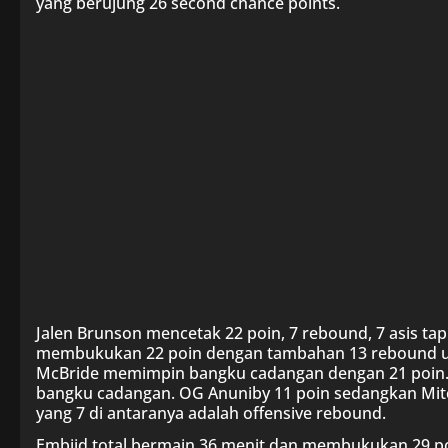
yang berujung 26 second chance points.
Jalen Brunson mencetak 22 poin, 7 rebound, 7 asis tap
membukukan 22 poin dengan tambahan 13 rebound un
McBride memimpin bangku cadangan dengan 21 poin. 
bangku cadangan. OG Anuniby 11 poin sedangkan Mi
yang 7 di antaranya adalah offensive rebound.
Embiid total bermain 36 menit dan membukukan 29 poin