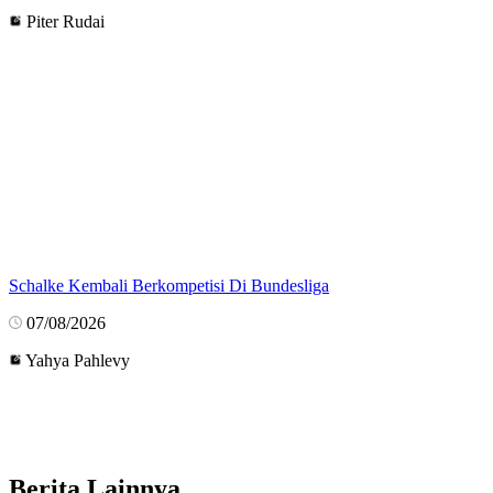
Piter Rudai
Schalke Kembali Berkompetisi Di Bundesliga
07/08/2026
Yahya Pahlevy
Berita Lainnya