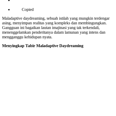
Copied
Maladaptive daydreaming, sebuah istilah yang mungkin terdengar
asing, menyimpan realitas yang kompleks dan membingungkan.
Gangguan ini bagaikan lautan imajinasi yang tak terkendali,
menenggelamkan penderitanya dalam lamunan yang intens dan
mengganggu kehidupan nyata.
Menyingkap Tabir Maladaptive Daydreaming