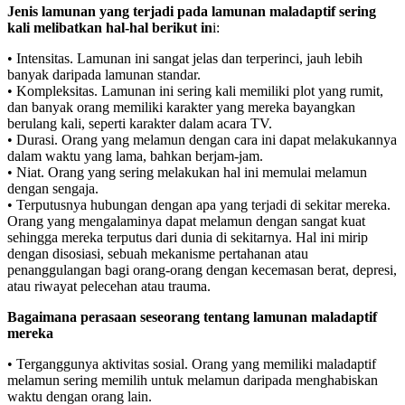
Jenis lamunan yang terjadi pada lamunan maladaptif sering
kali melibatkan hal-hal berikut in
i:
• Intensitas. Lamunan ini sangat jelas dan terperinci, jauh lebih
banyak daripada lamunan standar.
• Kompleksitas. Lamunan ini sering kali memiliki plot yang rumit,
dan banyak orang memiliki karakter yang mereka bayangkan
berulang kali, seperti karakter dalam acara TV.
• Durasi. Orang yang melamun dengan cara ini dapat melakukannya
dalam waktu yang lama, bahkan berjam-jam.
• Niat. Orang yang sering melakukan hal ini memulai melamun
dengan sengaja.
• Terputusnya hubungan dengan apa yang terjadi di sekitar mereka.
Orang yang mengalaminya dapat melamun dengan sangat kuat
sehingga mereka terputus dari dunia di sekitarnya. Hal ini mirip
dengan disosiasi, sebuah mekanisme pertahanan atau
penanggulangan bagi orang-orang dengan kecemasan berat, depresi,
atau riwayat pelecehan atau trauma.
Bagaimana perasaan seseorang tentang lamunan maladaptif
mereka
• Terganggunya aktivitas sosial. Orang yang memiliki maladaptif
melamun sering memilih untuk melamun daripada menghabiskan
waktu dengan orang lain.