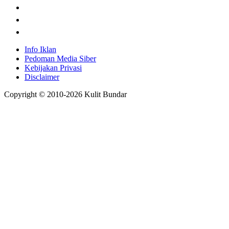
Info Iklan
Pedoman Media Siber
Kebijakan Privasi
Disclaimer
Copyright © 2010-
2026
Kulit Bundar