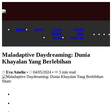
Home
Sport
Gaya
Profil
Hidup
dan
Sehat
Sejarah
Maladaptive Daydreaming: Dunia
Khayalan Yang Berlebihan
Eva Amelia
•
04/05/2024
•
3 min read
Share