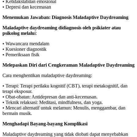
• Ketidakstabilan emosional
• Depresi dan kecemasan
Menemukan Jawaban: Diagnosis Maladaptive Daydreaming
Maladaptive daydreaming didiagnosis oleh psikiater atau
psikolog melalu
i:
• Wawancara mendalam
• Kuesioner diagnostik
• Pemeriksaan fisik
Melepaskan Diri dari Cengkeraman Maladaptive Daydreaming
Cara menghentikan maladaptive daydreaming:
• Terapi: Terapi perilaku kognitif (CBT), terapi metakognitif, dan
terapi eksposur.
• Obat-obatan: Antidepresan dan anti-kecemasan.
• Teknik relaksasi: Meditasi, mindfulness, dan yoga.
• Mencari alternatif untuk melamun: Menulis, menggambar, dan
bermain musik.
Menghadapi Bayang-bayang Komplikasi
Maladaptive daydreaming yang tidak diobati dapat menyebabkan