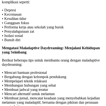
komplikasi seperti:
• Depresi
• Kecemasan
• Kesulitan tidur
• Gangguan fokus
• Performa kerja atau sekolah yang buruk
• Penyalahgunaan zat
• Isolasi sosial
• Bunuh diri
Mengatasi Maladaptive Daydreaming: Menjalani Kehidupan
yang Seimbang
Berikut beberapa tips untuk membantu orang dengan maladaptive
daydreaming:
• Mencari bantuan profesional
• Bergabung dengan kelompok pendukung
• Mempelajari teknik relaksasi
• Membangun hubungan yang sehat
• Membuat jadwal yang teratur
• Mencari alternatif untuk melamun
• Membuat jurnal, mencatat keadaan yang menyebabkan kejadian
melamun yang maladaptif, bersama dengan pikiran dan perasaan