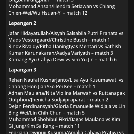
Mohammad Ahsan/Hendra Setiawan vs Chiang
Chien-Wei/Wu Hsuan-Yi – match 12
Lapangan 2
Jafar Hidayatullah/Aisyah Salsabila Putri Pranata vs
Mads Vestergaard/Christine Busch – match 1
Rinov Rivaldy/Pitha Haningtyas Mentari vs Sathish
Kumar Karunakaran/Aadya Variyath – match 3
Komang Ayu Cahya Dewi vs Sim Yu Jin – match 6
Lapangan 3
Rehan Naufal Kusharjanto/Lisa Ayu Kusumawati vs
Choong Hon Jian/Go Pei Kee – match 1
Adnan Maulana/Nita Violina Marwah vs Ruttanapak
Outphon/Jhenicha Sudjaipraparat – match 2
Dejan Ferdinansyah/Gloria Emanuelle Widjaja vs Lin
Bing-Wei/Lin Chih-Chun – match 5
Muhammad Shohibul Fikri/Bagas Maulana vs Kim
Gi Jung/Kim Sa Rang – match 11
Febriana Dwipuji Kusuma/Amalia Cahaya Pratiwi vs