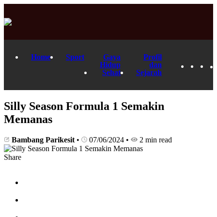
Home
Sport
Gaya
Profil
Hidup
dan
Sehat
Sejarah
Silly Season Formula 1 Semakin
Memanas
Bambang Parikesit
•
07/06/2024
•
2 min read
Share