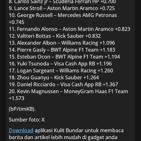
8. Carlos Sainz jr – Scuderia Ferrari HP +0.700
9. Lance Stroll – Aston Martin Aramco +0.725
10. George Russell – Mercedes AMG Petronas
+0.745
11. Fernando Alonso – Aston Martin Aramco +0.823
12. Valtteri Bottas – Kick Sauber +0.832
13. Alexander Albon – Williams Racing +1.096
14. Pierre Gasly – BWT Alpine F1 Team +1.183
15. Esteban Ocon – BWT Alpine F1 Team +1.194
16. Yuki Tsunoda – Visa Cash App RB +1.196
17. Logan Sargeant – Williams Racing +1.260
18. Zhou Guanyu – Kick Sauber +1.264
19. Daniel Ricciardo – Visa Cash App RB +1.367
20. Kevin Magnussen – MoneyGram Haas F1 Team
+1.573
(bP/timKB).
Sumber foto: X
Download
aplikasi Kulit Bundar untuk membaca
berita dan artikel lebih mudah di gadget anda