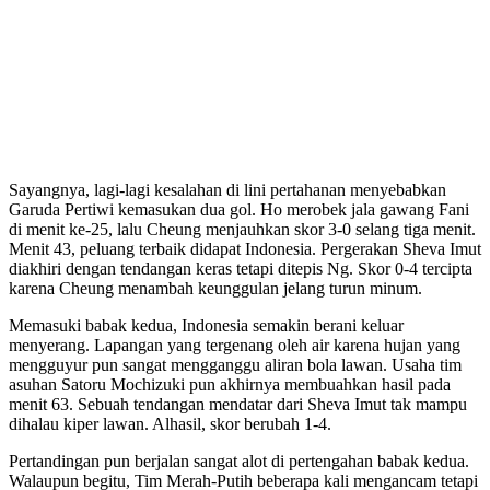
Sayangnya, lagi-lagi kesalahan di lini pertahanan menyebabkan
Garuda Pertiwi kemasukan dua gol. Ho merobek jala gawang Fani
di menit ke-25, lalu Cheung menjauhkan skor 3-0 selang tiga menit.
Menit 43, peluang terbaik didapat Indonesia. Pergerakan Sheva Imut
diakhiri dengan tendangan keras tetapi ditepis Ng. Skor 0-4 tercipta
karena Cheung menambah keunggulan jelang turun minum.
Memasuki babak kedua, Indonesia semakin berani keluar
menyerang. Lapangan yang tergenang oleh air karena hujan yang
mengguyur pun sangat mengganggu aliran bola lawan. Usaha tim
asuhan Satoru Mochizuki pun akhirnya membuahkan hasil pada
menit 63. Sebuah tendangan mendatar dari Sheva Imut tak mampu
dihalau kiper lawan. Alhasil, skor berubah 1-4.
Pertandingan pun berjalan sangat alot di pertengahan babak kedua.
Walaupun begitu, Tim Merah-Putih beberapa kali mengancam tetapi