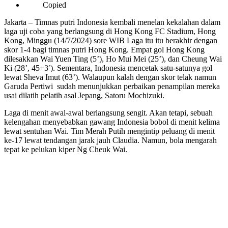
Copied
Jakarta – Timnas putri Indonesia kembali menelan kekalahan dalam
laga uji coba yang berlangsung di Hong Kong FC Stadium, Hong
Kong, Minggu (14/7/2024) sore WIB Laga itu itu berakhir dengan
skor 1-4 bagi timnas putri Hong Kong. Empat gol Hong Kong
dilesakkan Wai Yuen Ting (5’), Ho Mui Mei (25’), dan Cheung Wai
Ki (28’, 45+3′). Sementara, Indonesia mencetak satu-satunya gol
lewat Sheva Imut (63’). Walaupun kalah dengan skor telak namun
Garuda Pertiwi sudah menunjukkan perbaikan penampilan mereka
usai dilatih pelatih asal Jepang, Satoru Mochizuki.
Laga di menit awal-awal berlangsung sengit. Akan tetapi, sebuah
kelengahan menyebabkan gawang Indonesia bobol di menit kelima
lewat sentuhan Wai. Tim Merah Putih mengintip peluang di menit
ke-17 lewat tendangan jarak jauh Claudia. Namun, bola mengarah
tepat ke pelukan kiper Ng Cheuk Wai.