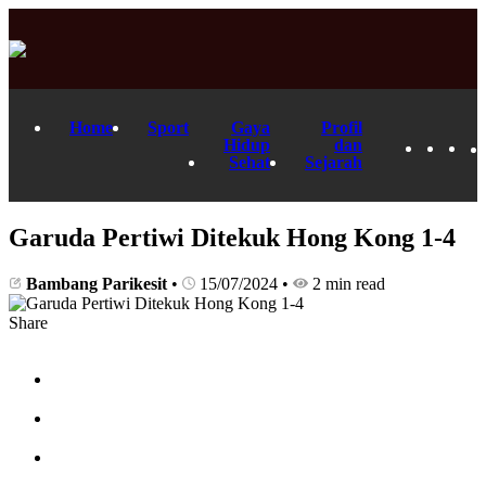
Home
Sport
Gaya
Profil
Hidup
dan
Sehat
Sejarah
Garuda Pertiwi Ditekuk Hong Kong 1-4
Bambang Parikesit
•
15/07/2024
•
2 min read
Share