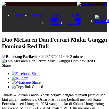
Home
Sport
Gaya
Profil
Hidup
dan
Sehat
Sejarah
Duo McLaren Dan Ferrari Mulai Ganggu
Dominasi Red Bull
Bambang Parikesit
•
23/07/2024
•
2 min read
Share
Copied
Jakarta – Setelah Lando Norris berjaya dengan menjadi juara di seri,
kini giliran tandemnya, Oscar Piastri yang berhasil menjadi juara
Formula 1 seri Hungaria 2024 yang digelar di Sirkuit Hungaroring,
Mogyorod, Minggu (21/7/2024) malam WIB. Itu merupakan