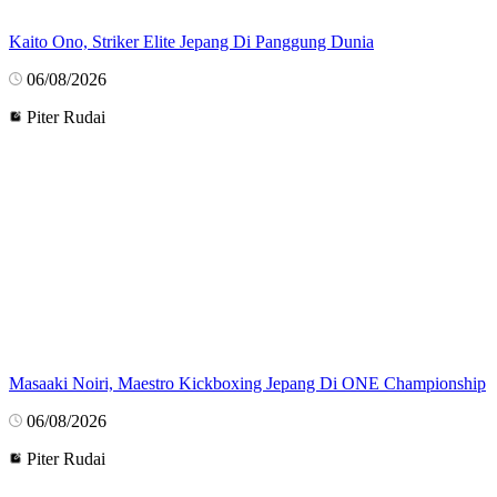
Kaito Ono, Striker Elite Jepang Di Panggung Dunia
06/08/2026
Piter Rudai
Masaaki Noiri, Maestro Kickboxing Jepang Di ONE Championship
06/08/2026
Piter Rudai