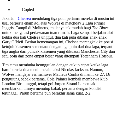
Copied
Jakarta –
Chelsea
mendulang tiga poin pertama mereka di musim ini
usai berpesta enam gol atas Wolves di matchday 2 Liga Primer
Inggris. Tampil di Molineux, mulanya tak mudah bagi
The Blues
untuk mengatasi perlawanan tuan rumah. Laga sempat berjalan alot
ketika dua kali Chelsea unggul, dua kali pula dibalas anak-anak
Gary O’Neil. Berkat kemenangan ini, Chelsea merangkak ke posisi
ketujuh klasemen sementara dengan tiga poin dari dua laga, terpaut
tiga angka dari puncak klasemen yang dikuasai Manchester City dan
satu poin dari zona empat besar yang ditempati Tottenham Hotspur.
Tim tamu membuka keunggulan dengan cukup cepat ketika laga
baru berusia dua menit melalui aksi Nicolas Jackson. Namun,
Wolves mengejar via manuver Matheus Cunha di menit ke-27. Di
pengujung babak pertama, Cole Palmer kembali membawa klub
London Biru unggul, tetapi gol Jorgen Strand Larsen tak
membiarkan timnya menutup babak pertama dengan kondisi
tertinggal. Paruh pertama pun berakhir sama kuat, 2-2.