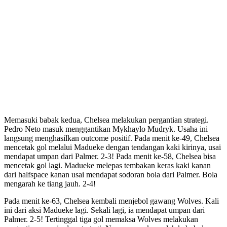
Memasuki babak kedua, Chelsea melakukan pergantian strategi.
Pedro Neto masuk menggantikan Mykhaylo Mudryk. Usaha ini
langsung menghasilkan outcome positif. Pada menit ke-49, Chelsea
mencetak gol melalui Madueke dengan tendangan kaki kirinya, usai
mendapat umpan dari Palmer. 2-3! Pada menit ke-58, Chelsea bisa
mencetak gol lagi. Madueke melepas tembakan keras kaki kanan
dari halfspace kanan usai mendapat sodoran bola dari Palmer. Bola
mengarah ke tiang jauh. 2-4!
Pada menit ke-63, Chelsea kembali menjebol gawang Wolves. Kali
ini dari aksi Madueke lagi. Sekali lagi, ia mendapat umpan dari
Palmer. 2-5! Tertinggal tiga gol memaksa Wolves melakukan