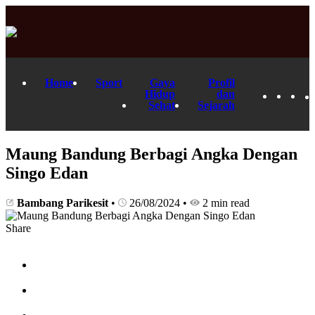
Home
Sport
Gaya
Profil
Hidup
dan
Sehat
Sejarah
Maung Bandung Berbagi Angka Dengan
Singo Edan
Bambang Parikesit
•
26/08/2024
•
2 min read
Share