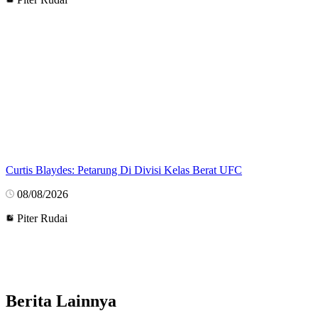
Curtis Blaydes: Petarung Di Divisi Kelas Berat UFC
08/08/2026
Piter Rudai
Berita Lainnya