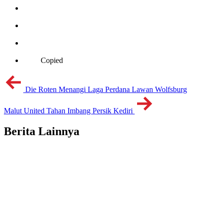
Copied
Die Roten Menangi Laga Perdana Lawan Wolfsburg
Malut United Tahan Imbang Persik Kediri
Berita Lainnya