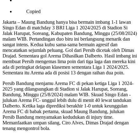
Copied
Jakarta – Maung Bandung hanya bisa bermain imbang 1-1 lawan
Singo Edan di matchday 3 BRI Liga 1 2024/2025 di Stadion Si
Jalak Harupat, Soreang, Kabupaten Bandung, Minggu (25/08/2024)
malam WIB. Pertandingan duo biru ini berlangsung menarik dan
sangat intens. Kedua kubu sama-sama bermain agresif dan
mencatatkan sejumlah peluang. Gol dari Persib dicetak oleh Dimas
Drajad. Sementara gol Arema Dihasilkan Dalberto. Hasil imbang ini
membuat Persib mengemas lima poin dari tiga laga dan mereka kini
ada di peringkat delapan klasemen sementara Liga 1 2024/2025.
Sementara itu Arema ada di posisi 13 dengan raihan dua poin.
Persib Bandung menjamu Arema FC di pekan ketiga Liga 1 2024-
2025 yang dilangsungkan di Stadion si Jalak Harupat, Soreang,
Bandung, Minggu (25/8/2024) malam WIB. Skuad Singo Edan -
julukan Arema FC- unggul lebih dulu di menit 40 lewat tandukan
Dalberto. Ketika laga diprediksi berakhir 1-0 untuk keunggulan
Arema FC di babak pertama, skuad Maung Bandung, julukan
Persib Bandung menyamakan kedudukan di injury time.
Memanfaatkan umpan silang, Ciro Alves, Dimas Drajad dengan
tenang mengontrol bola.