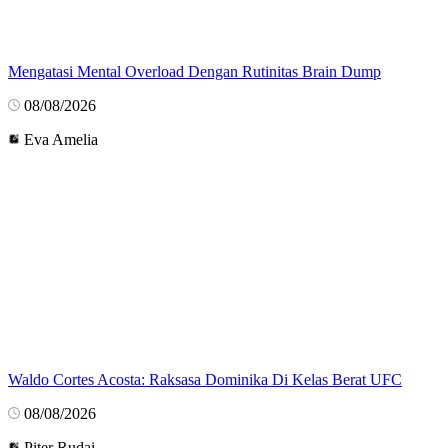
Mengatasi Mental Overload Dengan Rutinitas Brain Dump
08/08/2026
Eva Amelia
Waldo Cortes Acosta: Raksasa Dominika Di Kelas Berat UFC
08/08/2026
Piter Rudai