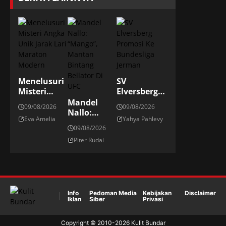
Menelusuri
SV
Misteri
Elversberg
Angka Unik
Promosi Ke
Mandel
09/08/2026
09/08/2026
Jarak Lari
Bundesliga
Nallo:
Eva Amelia
Yahya Pahlevy
Maraton
Jerman
“Mango”,
09/08/2026
Modern
Mantan
Piter Rudai
Bintang
Bellator Di
UFC
Info
Pedoman Media
Kebijakan
Disclaimer
Iklan
Siber
Privasi
Copyright © 2010-
2026
Kulit Bundar