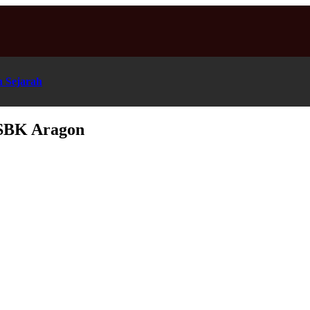
n Sejarah
dSBK Aragon