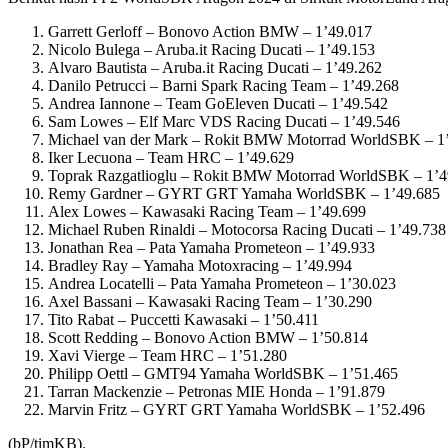
Garrett Gerloff – Bonovo Action BMW – 1’49.017
Nicolo Bulega – Aruba.it Racing Ducati – 1’49.153
Alvaro Bautista – Aruba.it Racing Ducati – 1’49.262
Danilo Petrucci – Barni Spark Racing Team – 1’49.268
Andrea Iannone – Team GoEleven Ducati – 1’49.542
Sam Lowes – Elf Marc VDS Racing Ducati – 1’49.546
Michael van der Mark – Rokit BMW Motorrad WorldSBK – 1
Iker Lecuona – Team HRC – 1’49.629
Toprak Razgatlioglu – Rokit BMW Motorrad WorldSBK – 1’4
Remy Gardner – GYRT GRT Yamaha WorldSBK – 1’49.685
Alex Lowes – Kawasaki Racing Team – 1’49.699
Michael Ruben Rinaldi – Motocorsa Racing Ducati – 1’49.738
Jonathan Rea – Pata Yamaha Prometeon – 1’49.933
Bradley Ray – Yamaha Motoxracing – 1’49.994
Andrea Locatelli – Pata Yamaha Prometeon – 1’30.023
Axel Bassani – Kawasaki Racing Team – 1’30.290
Tito Rabat – Puccetti Kawasaki – 1’50.411
Scott Redding – Bonovo Action BMW – 1’50.814
Xavi Vierge – Team HRC – 1’51.280
Philipp Oettl – GMT94 Yamaha WorldSBK – 1’51.465
Tarran Mackenzie – Petronas MIE Honda – 1’91.879
Marvin Fritz – GYRT GRT Yamaha WorldSBK – 1’52.496
(bP/timKB).