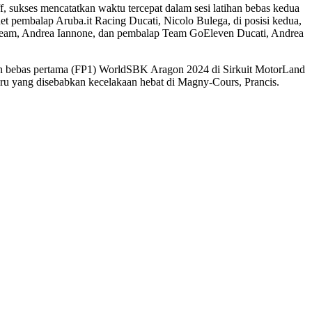
sukses mencatatkan waktu tercepat dalam sesi latihan bebas kedua
t pembalap Aruba.it Racing Ducati, Nicolo Bulega, di posisi kedua,
ng Team, Andrea Iannone, dan pembalap Team GoEleven Ducati, Andrea
an bebas pertama (FP1) WorldSBK Aragon 2024 di Sirkuit MotorLand
aru yang disebabkan kecelakaan hebat di Magny-Cours, Prancis.