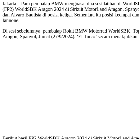
Jakarta – Para pembalap BMW menguasai dua sesi latihan di WorldSB
(FP2) WorldSBK Aragon 2024 di Sirkuit MotorLand Aragon, Spanyol, J
dan Alvaro Bautista di posisi ketiga. Sementara itu posisi keempa
Iannone.
Di sesi sebelumnya, pembalap Rokit BMW Motorrad WorldSBK, Toprak
Aragon, Spanyol, Jumat (27/9/2024). ‘El Turco’ secara menakjubkan 
Berikut hasil FP2 WorldSBK Aragon 2024 di Sirkuit MotorLand Ara