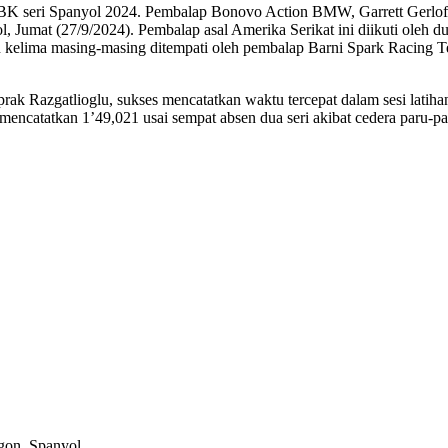
K seri Spanyol 2024. Pembalap Bonovo Action BMW, Garrett Gerloff, 
umat (27/9/2024). Pembalap asal Amerika Serikat ini diikuti oleh due
t dan kelima masing-masing ditempati oleh pembalap Barni Spark Raci
 Razgatlioglu, sukses mencatatkan waktu tercepat dalam sesi latih
mencatatkan 1’49,021 usai sempat absen dua seri akibat cedera paru-p
gon, Spanyol.