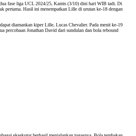
ua fase liga UCL 2024/25, Kamis (3/10) dini hari WIB tadi. Di
bak pertama. Hasil ini menempatkan Lille di urutan ke-18 dengan
apat diamankan kiper Lille, Lucas Chevalier. Pada menit ke-19
Dua percobaan Jonathan David dari sundulan dan bola rebound
ebagai eksekutor berhasil menjalankan tugasnya. Bola tembakan