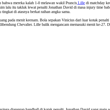
an bahwa mereka kalah 1-0 melawan wakil Prancis
Lille
di matchday ked
m lalu itu takluk lewat penalti Jonathan David di masa injury time ba
u tingkat di atasnya berkat raihan angka sama.
g pada menit keenam. Bola sepakan Vinicius dari luar kotak penalti d
a dibendung Chevalier. Lille balik mengancam memasuki menit ke-27. 
inga dianggap handball di kotak penalti. Jonathan David yang maju s