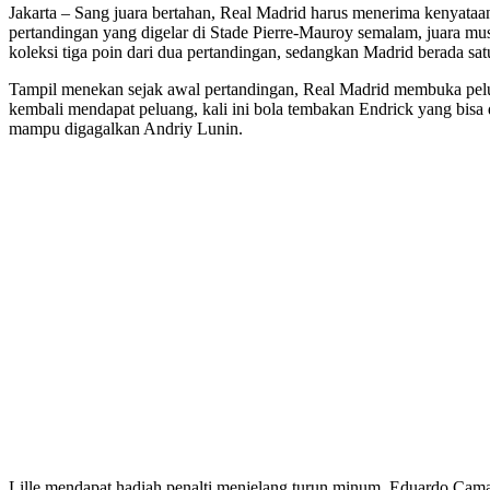
Jakarta – Sang juara bertahan, Real Madrid harus menerima kenyata
pertandingan yang digelar di Stade Pierre-Mauroy semalam, juara musi
koleksi tiga poin dari dua pertandingan, sedangkan Madrid berada sat
Tampil menekan sejak awal pertandingan, Real Madrid membuka peluan
kembali mendapat peluang, kali ini bola tembakan Endrick yang bis
mampu digagalkan Andriy Lunin.
Lille mendapat hadiah penalti menjelang turun minum. Eduardo Camav