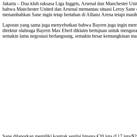
Jakarta – Dua klub raksasa Liga Inggris, Arsenal dan Manchester U
bahwa Manchester United dan Arsenal memantau situasi Leroy Sane d
menambahkan Sane ingin tetap bertahan di Allianz Arena tetapi masi
Laporan yang sama juga menyebutkan bahwa Bayern juga ingin memp
direktur olahraga Bayern Max Eberl diklaim bertujuan untuk menguran
semakin lama negosiasi berlangsung, semakin besar kemungkinan man
Sane dilaporkan memiliki kontrak senilai hingga €20 juta (£17 juta/$2