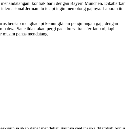
dak menandatangani kontrak baru dengan Bayern Munchen. Dikabarkan
ernasional Jerman itu tetapi ingin memotong gajinya. Laporan itu
arus bersiap menghadapi kemungkinan pengurangan gaji, dengan
bahwa Sane tidak akan pergi pada bursa transfer Januari, tapi
fer musim panas mendatang.
meskipun ia akan dapat mendekati gajinya saat ini jika ditambah bonus.