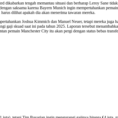
nited dikabarkan tengah memantau situasi dan berharap Leroy Sane ti
engan saksama karena Bayern Munich ingin mempertahankan pemain int
h harus dilihat apakah dia akan menerima tawaran mereka.
ertahankan Joshua Kimmich dan Manuel Neuer, tetapi mereka juga h
gi gaji skuad saat ini pada tahun 2025. Laporan tersebut menambahkan 
tan pemain Manchester City itu akan pergi dengan status bebas trans
1 juta), tetapi Tim Bavarian ingin mengurangi gajinya hingga €4 juta, 