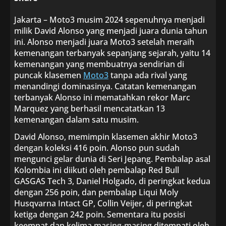
Jakarta – Moto3 musim 2024 sepenuhnya menjadi
milik David Alonso yang menjadi juara dunia tahun
ini. Alonso menjadi juara Moto3 setelah meraih
kemenangan terbanyak sepanjang sejarah, yaitu 14
kemenangan yang membuatnya sendirian di
puncak klasemen
Moto3
tanpa ada rival yang
menandingi dominasinya. Catatan kemenangan
terbanyak Alonso ini mematahkan rekor Marc
Marquez yang berhasil mencatatkan 13
kemenangan dalam satu musim.
David Alonso, memimpin klasemen akhir Moto3
dengan koleksi 416 poin. Alonso pun sudah
mengunci gelar dunia di Seri Jepang. Pembalap asal
Kolombia ini diikuti oleh pembalap Red Bull
GASGAS Tech 3, Daniel Holgado, di peringkat kedua
dengan 256 poin, dan pembalap Liqui Moly
Husqvarna Intact GP, Collin Veijer, di peringkat
ketiga dengan 242 poin. Sementara itu posisi
keempat dan kelima masing-masing ditempati oleh