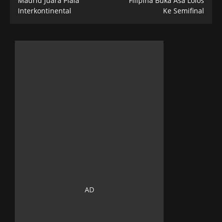
Madrid Juara Piala
Filipina Buka Asa Lolos
Interkontinental
Ke Semifinal